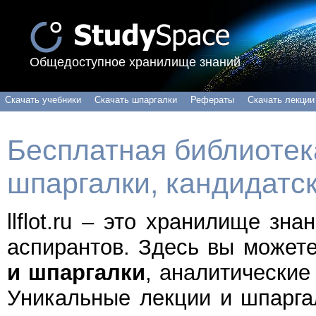
Общедоступное хранилище знаний
Скачать учебники
Скачать шпаргалки
Рефераты
Скачать лекции
Бесплатная библиотека
шпаргалки, кандидатс
llflot.ru – это хранилище зн
аспирантов. Здесь вы может
и шпаргалки
, аналитические
Уникальные лекции и шпарга