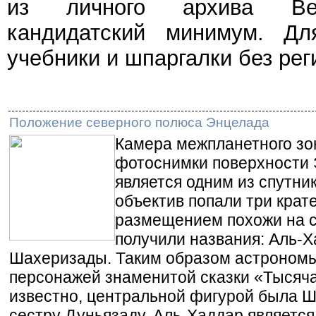
из личного архива Веч
кандидатский минимум. Дл
учебники и шпаргалки без рег
Положение северного полюса Энцелада
Камера межпланетного зо
фотоснимки поверхности 
является одним из спутни
объектив попали три крат
размещением похожи на с
получили названия: Аль-Х
Шахеризады. Таким образом астрономы
персонажей знаменитой сказки «Тысяча 
известно, центральной фигурой была 
сестру Дуньязаду. Аль-Хаддар является