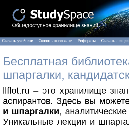
Общедоступное хранилище знаний
Скачать учебники
Скачать шпаргалки
Рефераты
Скачать лекции
Бесплатная библиотека
шпаргалки, кандидатс
llflot.ru – это хранилище зн
аспирантов. Здесь вы может
и шпаргалки
, аналитические
Уникальные лекции и шпарга