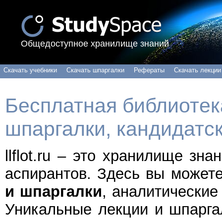
Общедоступное хранилище знаний
Скачать учебники
Скачать шпаргалки
Рефераты
Скачать лекции
Бесплатная библиотека
шпаргалки, кандидатс
llflot.ru – это хранилище зн
аспирантов. Здесь вы может
и шпаргалки
, аналитические
Уникальные лекции и шпарга