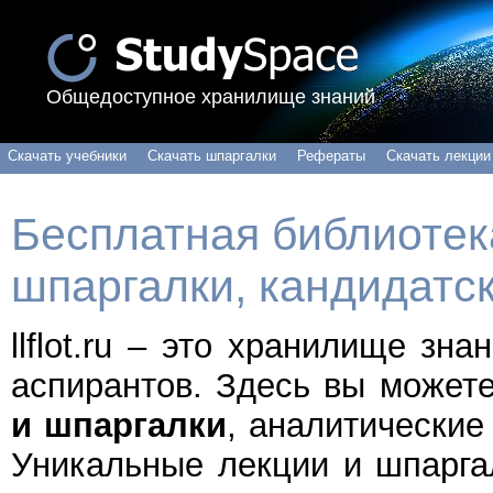
Общедоступное хранилище знаний
Скачать учебники
Скачать шпаргалки
Рефераты
Скачать лекции
Бесплатная библиотека
шпаргалки, кандидатс
llflot.ru – это хранилище зн
аспирантов. Здесь вы может
и шпаргалки
, аналитические
Уникальные лекции и шпарга