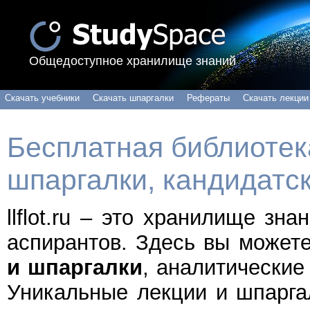
Общедоступное хранилище знаний
Скачать учебники
Скачать шпаргалки
Рефераты
Скачать лекции
Бесплатная библиотека
шпаргалки, кандидатс
llflot.ru – это хранилище зн
аспирантов. Здесь вы может
и шпаргалки
, аналитические
Уникальные лекции и шпарга