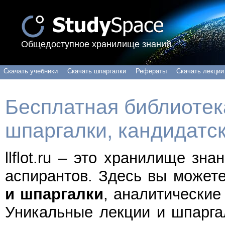
Общедоступное хранилище знаний
Скачать учебники
Скачать шпаргалки
Рефераты
Скачать лекции
Бесплатная библиотека
шпаргалки, кандидатс
llflot.ru – это хранилище зн
аспирантов. Здесь вы может
и шпаргалки
, аналитические
Уникальные лекции и шпарга