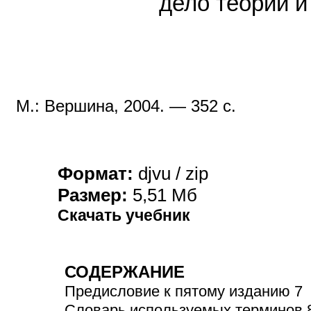
дело теории и
М.: Вершина, 200
4
. —
3
52 с.
Формат:
djvu / zip
Размер:
5
,
5
1 Мб
Скачать учебник
СОДЕРЖАНИЕ
Предисловие к пятому изданию 7
Словарь используемых терминов 