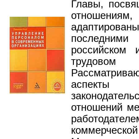
Главы, посв
отношения
адаптированы
последними
российском 
трудовом за
Рассматриваю
аспекты
законодатель
отношений ме
работодате
коммерче