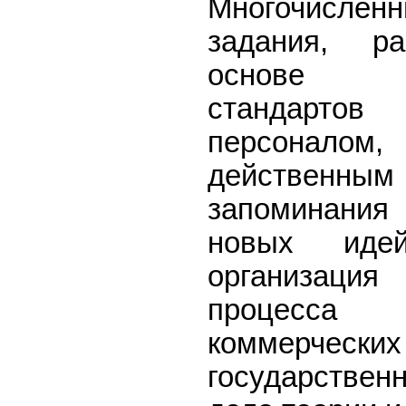
Многочислен
задания, р
основе м
стандарто
персона
действенным 
запоминани
новых идей
организац
процесса 
коммер
государствен