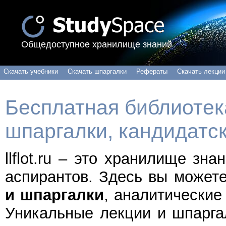
Общедоступное хранилище знаний
Скачать учебники
Скачать шпаргалки
Рефераты
Скачать лекции
Бесплатная библиотека
шпаргалки, кандидатс
llflot.ru – это хранилище зн
аспирантов. Здесь вы может
и шпаргалки
, аналитические
Уникальные лекции и шпарга