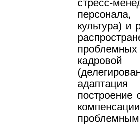
стресс-мен
персонала
культура) и
распростран
проблемн
кадров
(делегиро
адаптаци
построение 
компенса
проблемными