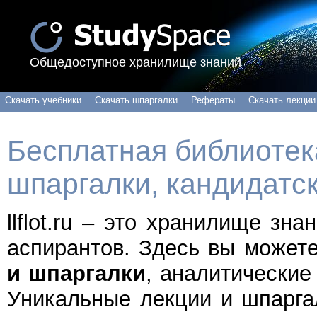
Общедоступное хранилище знаний
Скачать учебники
Скачать шпаргалки
Рефераты
Скачать лекции
Бесплатная библиотека
шпаргалки, кандидатс
llflot.ru – это хранилище зн
аспирантов. Здесь вы может
и шпаргалки
, аналитические
Уникальные лекции и шпарга