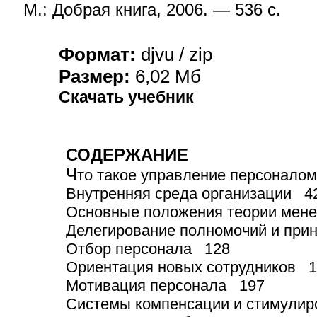
М.: Добрая книга, 200
6
. —
5
36 с.
Формат:
djvu / zip
Размер:
6
,
0
2 Мб
Скачать учебник
СОДЕРЖАНИЕ
Ч
то такое управление персонало
Внутренняя среда организации 4
Основные положения теории мен
Делегирование полномочий и при
Отбор персонала 128
Ориентация новых сотрудников 
Мотивация персонала 197
Системы компенсации и стимули