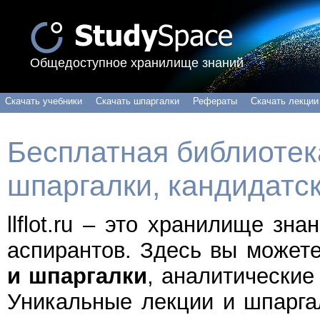
Общедоступное хранилище знаний
Скачать учебники
Скачать шпаргалки
Рефераты
Скачать лекции
Бесплатная библиотека
шпаргалки, кандидатс
llflot.ru – это хранилище зн
аспирантов. Здесь вы может
и шпаргалки
, аналитические
Уникальные лекции и шпарга