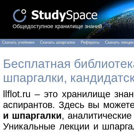
Общедоступное хранилище знаний
Скачать учебники
Скачать шпаргалки
Рефераты
Скачать лекции
Бесплатная библиотека
шпаргалки, кандидатс
llflot.ru – это хранилище зн
аспирантов. Здесь вы может
и шпаргалки
, аналитические
Уникальные лекции и шпарга