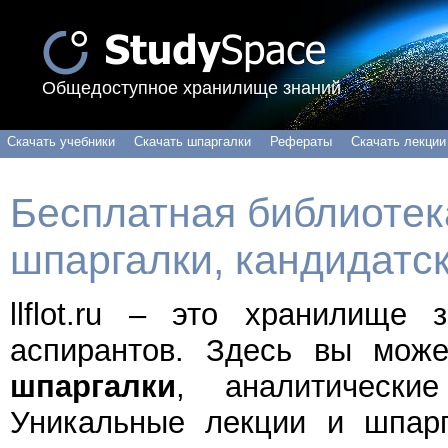
Общедоступное хранилище знаний
Скачать учебники
Скачать шпаргалки
Рефераты
Скачать лекции
Бесплатная библиотека
шпаргалки, кандидатс
llflot.ru – это хранилище
аспирантов. Здесь вы мож
шпаргалки
, аналитически
Уникальные лекции и шпарг