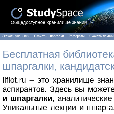
Общедоступное хранилище знаний
Скачать учебники
Скачать шпаргалки
Рефераты
Скачать лекции
Бесплатная библиотека
шпаргалки, кандидатс
llflot.ru – это хранилище зн
аспирантов. Здесь вы может
и шпаргалки
, аналитические
Уникальные лекции и шпарга