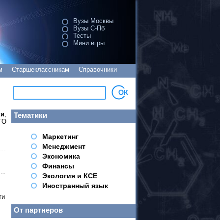
Вузы Москвы
Вузы С-Пб
Тесты
Мини игры
м
Старшеклассникам
Справочники
ки
,
Тематики
ГО
Маркетинг
Менеджмент
Экономика
Финансы
Экология и КСЕ
Иностранный язык
ти
От партнеров