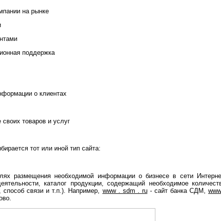
мпании на рынке
и
нтами
онная поддержка
формации о клиентах
воих товаров и услуг
бирается тот или иной тип сайта:
лях размещения необходимой информации о бизнесе в сети Интерне
еятельности, каталог продукции, содержащий необходимое количест
способ связи и т.п.). Например,
www . sdm . ru
- сайт банка СДМ,
www
ово.