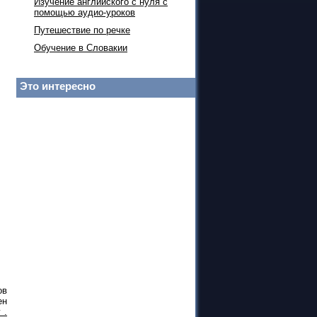
Изучение английского с нуля с
помощью аудио-уроков
Путешествие по речке
Обучение в Словакии
Это интересно
ов
ен
 .