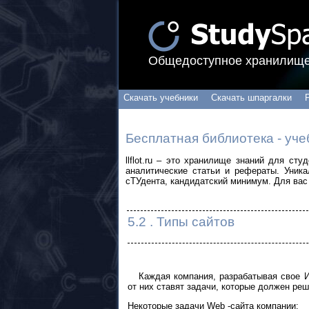
Общедоступное хранилище
Скачать учебники
Скачать шпаргалки
Бесплатная библиотека - уче
llflot.ru – это хранилище знаний для ст
аналитические статьи и рефераты. Уник
сТУдента, кандидатский минимум. Для вас 
5.2 . Типы сайтов
Каждая компания, разрабатывая свое Ин
от них ставят задачи, которые должен реш
Некоторые задачи Web -сайта компании: