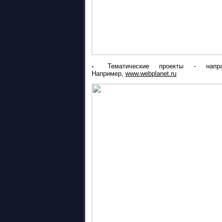
-
Тематические проекты - направл
Например,
www.webplanet.ru