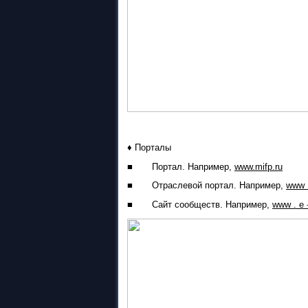
♦
Порталы
■ Портал. Например,
www.mifp.ru
■ Отраслевой портал. Например,
www .
■ Сайт сообществ. Например,
www . e -