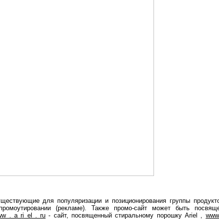
уществующие для популяризации и позиционирования группы продукт
ромоутировании (рекламе). Также промо-сайт может быть посвящ
w . a ri el . ru
- сайт, посвященный стиральному порошку Ariel ,
www