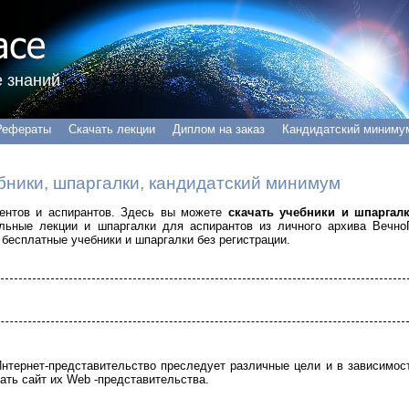
 знаний
Рефераты
Скачать лекции
Диплом на заказ
Кандидатский миниму
бники, шпаргалки, кандидатский минимум
удентов и аспирантов. Здесь вы можете
скачать учебники и шпаргал
альные лекции и шпаргалки для аспирантов из личного архива Вечно
бесплатные учебники и шпаргалки без регистрации.
тернет-представительство преследует различные цели и в зависимос
ать сайт их Web -представительства.