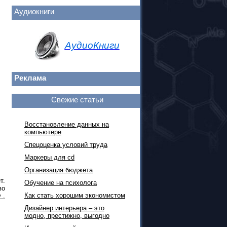
Аудиокниги
АудиоКниги
Реклама
Свежие статьи
Восстановление данных на
компьютере
Спецоценка условий труда
Маркеры для cd
Организация бюджета
т.
Обучение на психолога
во
Как стать хорошим экономистом
 .
Дизайнер интерьера – это
модно, престижно, выгодно