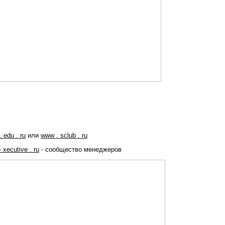
 edu . ru
или
www . sclub . ru
 xecutive . ru
- сообщество менеджеров