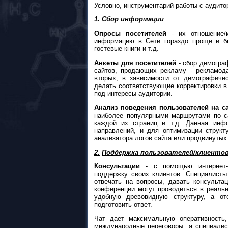
Условно, инструментарий работы с аудит
1.
Сбор информации
Опросы посетителей
- их отношение/м
информацию в Сети гораздо проще и бы
гостевые книги и т.д.
Анкеты для посетителей
- сбор демограф
сайтов, продающих рекламу - рекламода
вторых, в зависимости от демографичес
делать соответствующие корректировки в
под интересы аудитории.
Анализ поведения пользователей на с
наиболее популярными маршрутами по са
каждой из страниц и т.д. Данная инф
направлений, и для оптимизации струк
анализатора логов сайта или продвинутых
2.
Поддержка пользователей/клиенто
Консультации
- с помощью интернет-
поддержку своих клиентов. Специалисты 
отвечать на вопросы, давать консульта
конференции могут проводиться в реаль
удобную древовидную структуру, а от
подготовить ответ.
Чат дает максимальную оперативность
международные переговоры, а специалис