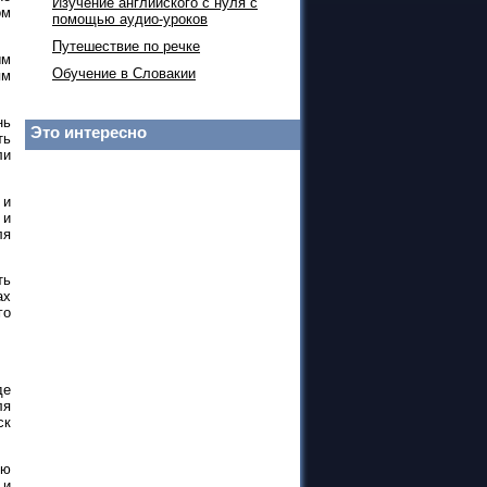
Изучение английского с нуля с
ом
помощью аудио-уроков
Путешествие по речке
ым
Обучение в Словакии
ям
нь
Это интересно
ть
ли
 и
 и
ля
ть
ах
го
де
ля
ск
ую
 и