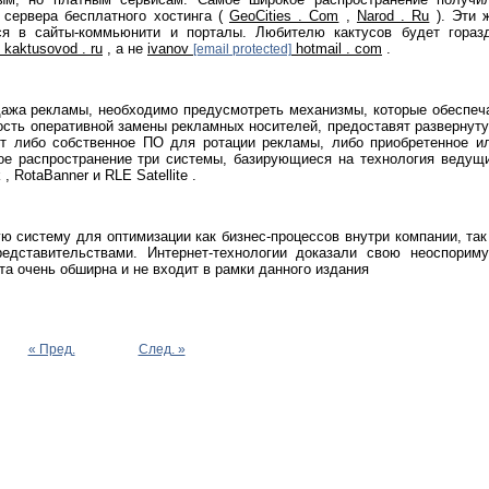
 сервера бесплатного хостинга (
GeoCities . Com
,
Narod . Ru
). Эти 
ся в сайты-коммьюнити и порталы. Любителю кактусов будет гораз
 kaktusovod . ru
, а не
ivanov
hotmail . com
.
[email protected]
дажа рекламы, необходимо предусмотреть механизмы, которые обеспеч
ость оперативной замены рекламных носителей, предоставят развернут
ют либо собственное ПО для ротации рекламы, либо приобретенное и
ое распространение три системы, базирующиеся на технология ведущ
 RotaBanner и RLE Satellite .
 систему для оптимизации как бизнес-процессов внутри компании, так
едставительствами. Интернет-технологии доказали свою неоспорим
та очень обширна и не входит в рамки данного издания
« Пред.
След. »