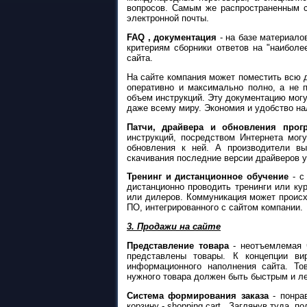
вопросов. Самым же распространенным с
электронной почты.
FAQ , документация
- на базе материало
критериям сборники ответов на "наибол
сайта.
На сайте компания может поместить всю 
оперативно и максимально полно, а не 
объем инструкций. Эту документацию могу
даже всему миру. Экономия и удобство на
Патчи, драйвера и обновления прог
инструкций, посредством Интернета мог
обновления к ней. А производители вы
скачивания последние версии драйверов у
Тренинг и дистанционное обучение
- с
дистанционно проводить тренинги или к
или дилеров. Коммуникация может происх
ПО, интегрированного с сайтом компании.
3. Продажи на сайте
Представление товара
- неотъемлемая ч
представлены товары. К концепции ви
информационного наполнения сайта. Т
нужного товара должен быть быстрым и лег
Система формирования заказа
- понра
корзину - shopping cart . Заглянув туда, 