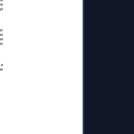
же
до
ат
ую
ли
их
 и
ую