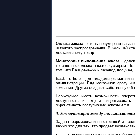
Оплата заказа
- столь популярная на Запа
широкого распространения. В большей сте
доставившему товар.
Мониторинг выполнения заказа
- далек
течение нескольких часов с курьером. Но
том, что Ваш денежный перевод получен, за
Back - offic
e - для владельцев магазина 
администрации. Ряд магазинов сразу ин
компания. Другие создают собственную ба
Необходимо иметь возможность операти
доступность и т.д.) и акцентировать
обрабатывать поступившие заказы и т.д.
4.
Коммуникации между пользователям
Задача формирования постоянной и лоял
важно это для тех, кто продает воздейств
• стимуляция повторных и все более ч