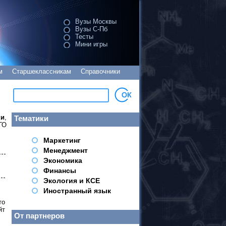
Вузы Москвы
Вузы С-Пб
Тесты
Мини игры
м
Старшеклассникам
Справочники
ки
,
Тематики
ГО
Маркетинг
Менеджмент
Экономика
Финансы
Экология и КСЕ
Иностранный язык
то
йт
От партнеров