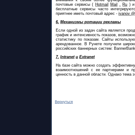
почтовые сервисы (
Hotmail
Mail
.
Ru
) и
бесплатные сервисы часто интегрируют
приятнее иметь почтовый адрес -
ivanov @
6.
Механизмы ротации рекламы
Если одной из задач сайта является про
график и интенсивность показов, возможн
статистику по показам. Сайты использу
арендованное. В Рунете получили широк
российских баннерных систем: BannerBank ,
7.
Intranet
и
Extranet
На базе сайта можно создать эффективную
взаимоотношений с ее партнерами и пр
ценность в данной области. Однако тема э
Вернуться