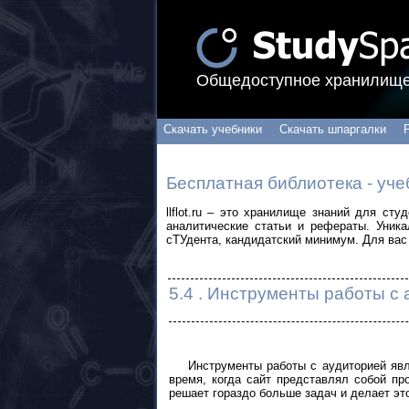
Общедоступное хранилище
Скачать учебники
Скачать шпаргалки
Бесплатная библиотека - уче
llflot.ru – это хранилище знаний для ст
аналитические статьи и рефераты. Уник
сТУдента, кандидатский минимум. Для вас 
5.4 . Инструменты работы с
Инструменты работы с аудиторией явля
время, когда сайт представлял собой п
решает гораздо больше задач и делает эт