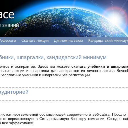
 знаний
Рефераты
Скачать лекции
Диплом на заказ
Кандидатский миниму
бники, шпаргалки, кандидатский минимум
удентов и аспирантов. Здесь вы можете
скачать учебники и шпаргал
альные лекции и шпаргалки для аспирантов из личного архива Вечно
бесплатные учебники и шпаргалки без регистрации.
 аудиторией
ются неотъемлемой составляющей современного веб-сайта. Прошло 
росто переложенную в Cеть рекламную брошюру компании. Сегодня са
о все эффективнее.