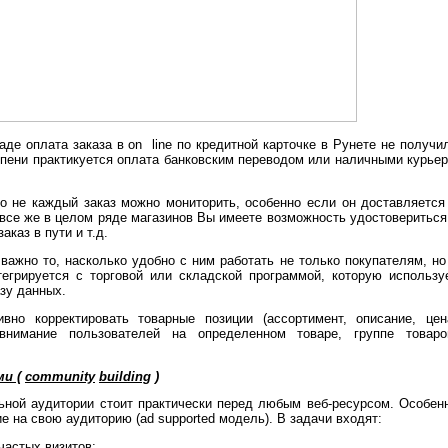
де оплата заказа в on ­ line по кредитной карточке в Рунете не получи
пени практикуется оплата банковским переводом или наличными курьер
о не каждый заказ можно мониторить, особенно если он доставляется
 все же в целом ряде магазинов Вы имеете возможность удостовериться
каз в пути и т.д.
важно то, насколько удобно с ним работать не только покупателям, но
тегрируется с торговой или складской программой, которую использу
зу данных.
вно корректировать товарные позиции (ассортимент, описание, цен
 внимание пользователей на определенном товаре, группе товаро
и (
community
building
)
ьной аудитории стоит практически перед любым веб-ресурсом. Особен
ие на свою аудиторию (ad supported модель). В задачи входят:
астых визитов;