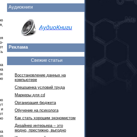
Аудиокниги
ую
я,
АудиоКниги
ля
о-
Реклама
ет
сь
Свежие статьи
за
на
ых
Восстановление данных на
ью
компьютере
Спецоценка условий труда
Маркеры для cd
ую
Организация бюджета
ут
 и
Обучение на психолога
ют
Как стать хорошим экономистом
но
Дизайнер интерьера – это
модно, престижно, выгодно
за
ко