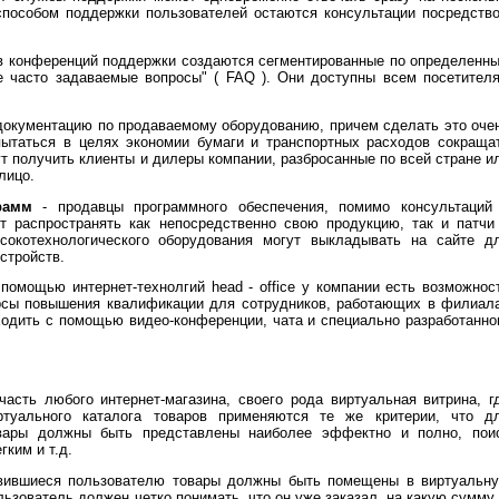
пособом поддержки пользователей остаются консультации посредств
в конференций поддержки создаются сегментированные по определенн
ее часто задаваемые вопросы" ( FAQ ). Они доступны всем посетител
документацию по продаваемому оборудованию, причем сделать это оче
пытаться в целях экономии бумаги и транспортных расходов сокраща
т получить клиенты и дилеры компании, разбросанные по всей стране и
лицо.
рамм
- продавцы программного обеспечения, помимо консультаций
ут распространять как непосредственно свою продукцию, так и патчи
сокотехнологического оборудования могут выкладывать на сайте д
стройств.
 помощью интернет-технолгий head - office у компании есть возможнос
урсы повышения квалификации для сотрудников, работающих в филиал
одить с помощью видео-конференции, чата и специально разработанно
асть любого интернет-магазина, своего рода виртуальная витрина, г
ртуального каталога товаров применяются те же критерии, что д
овары должны быть представлены наиболее эффектно и полно, пои
ким и т.д.
вившиеся пользователю товары должны быть помещены в виртуальн
пользователь должен четко понимать, что он уже заказал, на какую сумму,