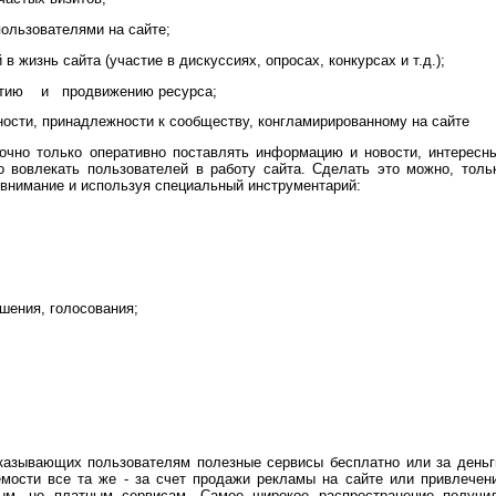
льзователями на сайте;
изнь сайта (участие в дискуссиях, опросах, конкурсах и т.д.);
тию и продвижению ресурса;
ости, принадлежности к сообществу, конгламирированному на сайте
чно только оперативно поставлять информацию и новости, интересн
 вовлекать пользователей в работу сайта. Сделать это можно, толь
 внимание и используя специальный инструментарий:
ения, голосования;
оказывающих пользователям полезные сервисы бесплатно или за деньг
мости все та же - за счет продажи рекламы на сайте или привлечен
ым, но платным сервисам. Самое широкое распространение получи