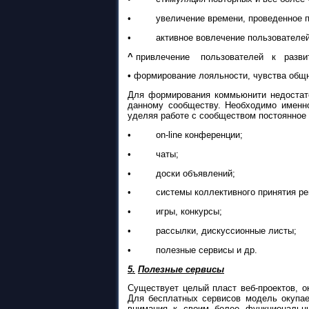
• увеличение времени, проведенное по
• активное вовлечение пользователей в ж
^
привлечение пользователей к разви
•
формирование лояльности, чувства общн
Для формирования коммьюнити недостато
данному сообществу. Необходимо именно
уделяя работе с сообществом постоянное
• on-line конференции;
• чаты;
• доски объявлений;
• системы коллективного принятия реш
• игры, конкурсы;
• рассылки, дискуссионные листы;
• полезные сервисы и др.
5.
Полезные сервисы
Существует целый пласт веб-проектов, 
Для бесплатных сервисов модель окупае
внимания к своим более функциональн