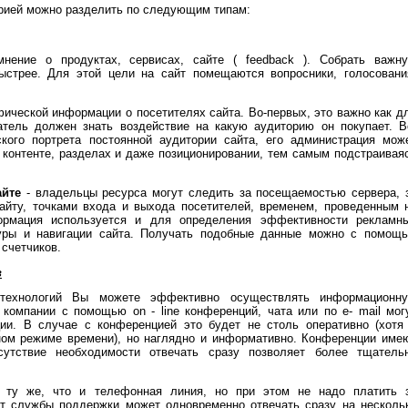
орией можно разделить по следующим типам:
нение о продуктах, сервисах, сайте ( feedback ). Собрать важн
стрее. Для этой цели на сайт помещаются вопросники, голосовани
ической информации о посетителях сайта. Во-первых, это важно как д
тель должен знать воздействие на какую аудиторию он покупает. В
кого портрета постоянной аудитории сайта, его администрация мож
 контенте, разделах и даже позиционировании, тем самым подстраивая
айте
- владельцы ресурса могут следить за посещаемостью сервера, 
йту, точками входа и выхода посетителей, временем, проведенным 
ормация используется и для определения эффективности рекламн
туры и навигации сайта. Получать подобные данные можно с помощ
 счетчиков.
в
технологий Вы можете эффективно осуществлять информационн
компании с помощью on - line конференций, чата или по e- mail мог
ции. В случае с конференцией это будет не столь оперативно (хотя
ном режиме времени), но наглядно и информативно. Конференции име
сутствие необходимости отвечать сразу позволяет более тщатель
, ту же, что и телефонная линия, но при этом не надо платить 
т службы поддержки может одновременно отвечать сразу на несколь