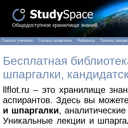
Общедоступное хранилище знаний
Скачать учебники
Скачать шпаргалки
Рефераты
Скачать лекции
Бесплатная библиотека
шпаргалки, кандидатс
llflot.ru – это хранилище зн
аспирантов. Здесь вы может
и шпаргалки
, аналитические
Уникальные лекции и шпарга