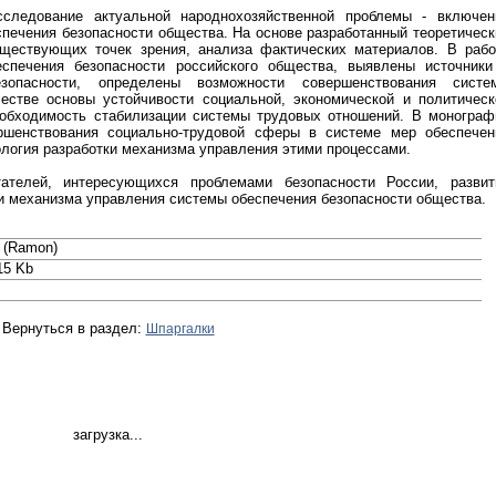
сследование актуальной народнохозяйственной проблемы - включен
печения безопасности общества. На основе разработанный теоретическ
уществующих точек зрения, анализа фактических материалов. В рабо
еспечения безопасности российского общества, выявлены источники
зопасности, определены возможности совершенствования систе
естве основы устойчивости социальной, экономической и политическ
еобходимость стабилизации системы трудовых отношений. В монограф
ршенствования социально-трудовой сферы в системе мер обеспечен
логия разработки механизма управления этими процессами.
ателей, интересующихся проблемами безопасности России, развит
и механизма управления системы обеспечения безопасности общества.
 (Ramon)
15 Kb
Вернуться в раздел:
Шпаргалки
загрузка...