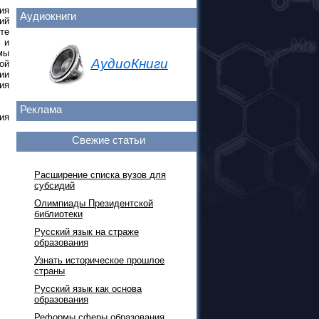
ия
Аудиокниги
ий
те
 и
мы
АудиоКниги
ой
ии
ия
Реклама
ия
Свежие статьи
Расширение списка вузов для
субсидий
Олимпиады Президентской
библиотеки
Русский язык на страже
образования
Узнать историческое прошлое
страны
Русский язык как основа
образования
Реформы сферы образования