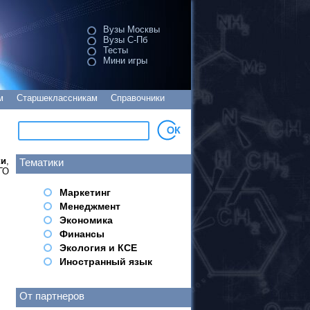
Вузы Москвы
Вузы С-Пб
Тесты
Мини игры
м
Старшеклассникам
Справочники
ки
,
Тематики
ГО
Маркетинг
Менеджмент
Экономика
Финансы
Экология и КСЕ
Иностранный язык
От партнеров