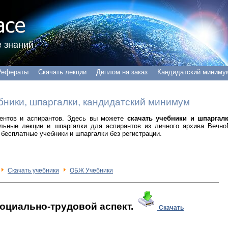
 знаний
Рефераты
Скачать лекции
Диплом на заказ
Кандидатский миниму
бники, шпаргалки, кандидатский минимум
удентов и аспирантов. Здесь вы можете
скачать учебники и шпаргал
альные лекции и шпаргалки для аспирантов из личного архива Вечно
бесплатные учебники и шпаргалки без регистрации.
Скачать учебники
ОБЖ Учебники
социально-трудовой аспект.
Скачать