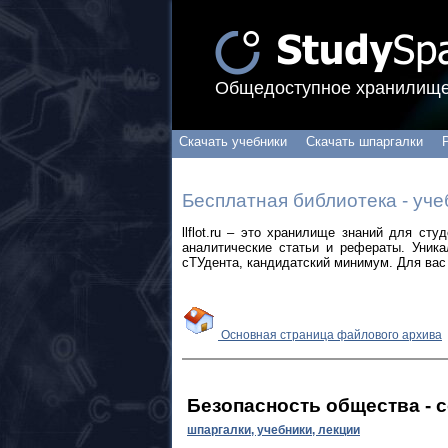
Общедоступное хранилище
Скачать учебники
Скачать шпаргалки
Бесплатная библиотека - уче
llflot.ru – это хранилище знаний для ст
аналитические статьи и рефераты. Уник
сТУдента, кандидатский минимум. Для вас 
Основная страница файлового архива
Безопасность общества - 
шпаргалки, учебники, лекции