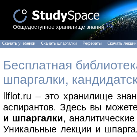
Общедоступное хранилище знаний
Скачать учебники
Скачать шпаргалки
Рефераты
Скачать лекции
Бесплатная библиотека
шпаргалки, кандидатс
llflot.ru – это хранилище зн
аспирантов. Здесь вы может
и шпаргалки
, аналитические
Уникальные лекции и шпарга