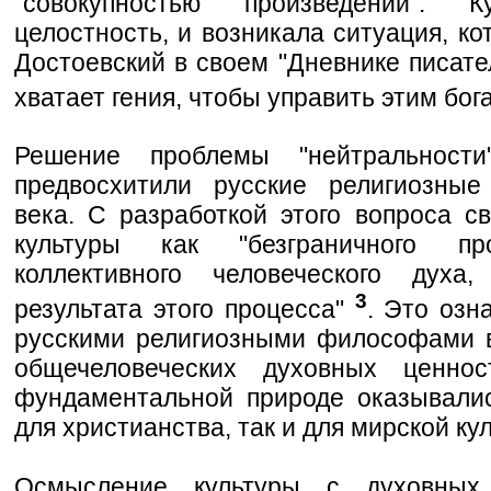
"совокупностью произведений". 
целостность, и возникала ситуация, к
Достоевский в своем "Дневнике писате
хватает гения, чтобы управить этим бог
Решение проблемы "нейтральност
предвосхитили русские религиозны
века. С разработкой этого вопроса с
культуры как "безграничного пр
коллективного человеческого духа
3
результата этого процесса"
. Это озн
русскими религиозными философами в
общечеловеческих духовных ценно
фундаментальной природе оказывали
для христианства, так и для мирской ку
Осмысление культуры с духовных