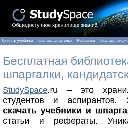
Общедоступное хранилище знаний
Скачать учебники
Скачать шпаргалки
Рефераты
Скачать лекции
Бесплатная библиотека
шпаргалки, кандидатс
.ru – это хран
StudySpace
студентов и аспирантов.
скачать учебники и шпарга
статьи и рефераты. Уни