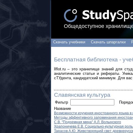
Общедоступное хранилище
Скачать учебники
Скачать шпаргалки
Бесплатная библиотека - уче
llflot.ru – это хранилище знаний для ст
аналитические статьи и рефераты. Уник
сТУдента, кандидатский минимум. Для вас 
Славянская культура
Фильтр
Поряд
Название
Возможности изучения иностранного языка в
Методы эффективного запоминания иностран
С.В. "Подземная мина" А.Л. Волынского
Храпоничева Е.В. Социально-культурная роль
Тарасов А.Ю. Животворящий свет древнерусс