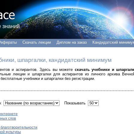
 знаний
Рефераты
Скачать лекции
Диплом на заказ
Кандидатский миниму
бники, шпаргалки, кандидатский минимум
удентов и аспирантов. Здесь вы можете
скачать учебники и шпаргал
альные лекции и шпаргалки для аспирантов из личного архива Вечно
бесплатные учебники и шпаргалки без регистрации.
ок
Показывать
 интернете
ных слов
 благотворительности
кой культуры