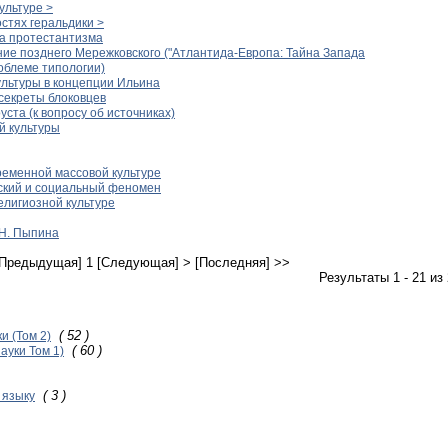
ультуре >
остях геральдики >
на протестантизма
ие позднего Мережковского ("Атлантида-Европа: Тайна Запада
роблеме типологии)
ультуры в концепции Ильина
"секреты блоковцев
уста (к вопросу об источниках)
й культуры
ременной массовой культуре
еский и социальный феномен
религиозной культуре
.Н. Пыпина
[Предыдущая]
1
[Следующая] >
[Последняя] >>
Результаты 1 - 21 из
( 52 )
и (Том 2)
( 60 )
ауки Том 1)
( 3 )
 языку