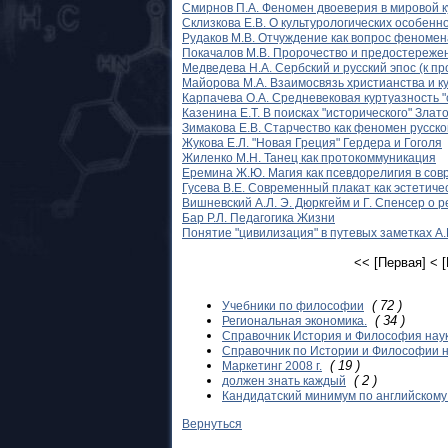
Смирнов П.А. Феномен двоеверия в мировой к
Склизкова Е.В. О культурологических особенн
Рудаков М.В. Отчуждение как вопрос феноме
Покачалов М.В. Пророчество и предостережен
Медведева Н.А. Сербский и русский эпос (к п
Майорова М.А. Взаимосвязь христианства и к
Карпачева О.А. Средневековая куртуазность 
Казенина Е.Т. В поисках "исторического" Злато
Зимакова Е.В. Старчество как феномен русско
Жукова Е.Л. "Новая Греция" Гердера и Гоголя
Жиленко М.Н. Танец как протокоммуникация
Еремина Ж.Ю. Магия как псевдорелигия в сов
Гусева В.Е. Современный плакат как эстетич
Вишневский А.Л. Э. Дюркгейм и Г. Спенсер о 
Бар Р.Л. Педагогика Жизни
Понятие "цивилизация" в путевых заметках А
<< [Первая]
< 
( 72 )
Учебники по философии
( 34 )
Региональная экономика.
Справочник История и Философия наук
Справочник по Истории и Философии н
( 19 )
Маркетинг 2008 г.
( 2 )
должен знать каждый
Кандидатский минимум по английскому
Вернуться